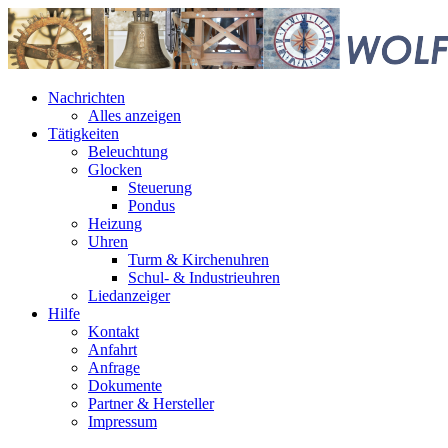
Nachrichten
Alles anzeigen
Tätigkeiten
Beleuchtung
Glocken
Steuerung
Pondus
Heizung
Uhren
Turm & Kirchenuhren
Schul- & Industrieuhren
Liedanzeiger
Hilfe
Kontakt
Anfahrt
Anfrage
Dokumente
Partner & Hersteller
Impressum